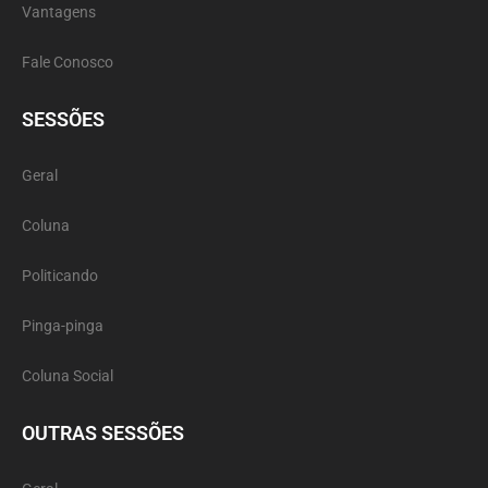
Vantagens
Fale Conosco
SESSÕES
Geral
Coluna
Politicando
Pinga-pinga
Coluna Social
OUTRAS SESSÕES