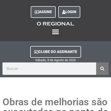
ASSINE
LOGIN
O Regional Play
Quem Somos
Clube do Assinante
Fale Conosco
Minha Conta
CLUBE DO ASSINANTE
Sábado, 8
de
Agosto
de
2026
Obras de melhorias são