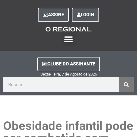
ASSINE
LOGIN
O Regional Play
Quem Somos
Clube do Assinante
Fale Conosco
Minha Conta
CLUBE DO ASSINANTE
Sexta-Feira, 7
de
Agosto
de
2026
Obesidade infantil pode