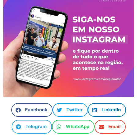
Facebook
Twitter
LinkedIn
Telegram
WhatsApp
Email