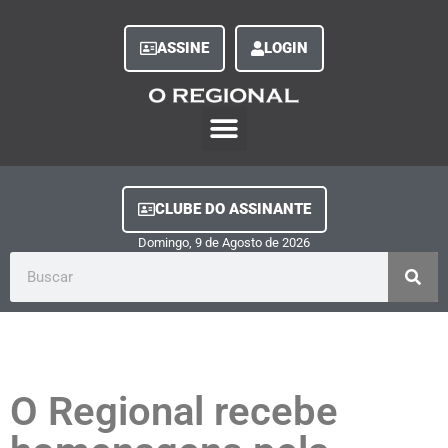
ASSINE
LOGIN
O Regional Play
Quem Somos
Clube do Assinante
Fale Conosco
Minha Conta
CLUBE DO ASSINANTE
Domingo, 9
de
Agosto
de
2026
O Regional recebe