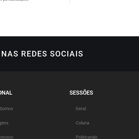
NAS REDES SOCIAIS
ONAL
SESSÕES
 Somos
Geral
gens
Coluna
Conosco
Politicando