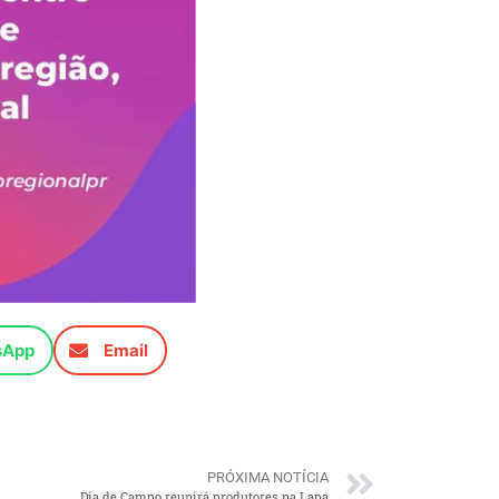
sApp
Email
PRÓXIMA NOTÍCIA
Dia de Campo reunirá produtores na Lapa