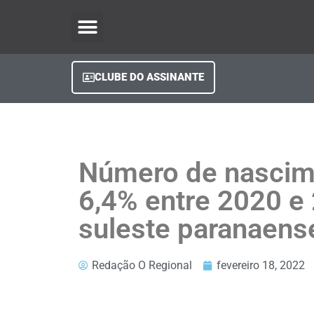
O Regional Play
Quem Somos
Clube do Assinante
Fale Conosco
Minha Conta
CLUBE DO ASSINANTE
Número de nascim
6,4% entre 2020 e
suleste paranaens
Redação O Regional
fevereiro 18, 2022