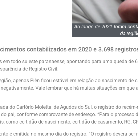
Ao longo de 2021 foram conta
da regiã
cimentos contabilizados em 2020 e 3.698 registro
 em todo suleste paranaense, apontando para uma queda de 6,
sparência de Registro Civil.
gião, apenas Piên ficou estável em relação ao nascimento de c
negativamente. Vale lembrar que há muitas situações em que a 
da do Cartório Moletta, de Agudos do Sul, o registro do recém-
u do pai, conforme comprovante de endereço. “Para o processo de
s, como certidão de nascimento, certidão de casamento, RG, CPF
to é emitida no mesmo dia do registro. “O registro deverá ser re