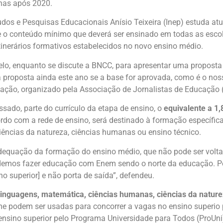
nas após 2020.
tudos e Pesquisas Educacionais Anísio Teixeira (Inep) estuda a
ne o conteúdo mínimo que deverá ser ensinado em todas as esco
itinerários formativos estabelecidos no novo ensino médio.
lo, enquanto se discute a BNCC, para apresentar uma proposta
proposta ainda este ano se a base for aprovada, como é o nosso
ação, organizado pela Associação de Jornalistas de Educação 
sado, parte do currículo da etapa de ensino, o
equivalente a 1,
ordo com a rede de ensino, será destinado à formação específic
ências da natureza, ciências humanas ou ensino técnico.
dequação da formação do ensino médio, que não pode ser volt
mos fazer educação com Enem sendo o norte da educação. Pela 
no superior] e não porta de saída”, defendeu.
linguagens, matemática, ciências humanas, ciências da nature
e podem ser usadas para concorrer a vagas no ensino superio 
de ensino superior pelo Programa Universidade para Todos (ProUn