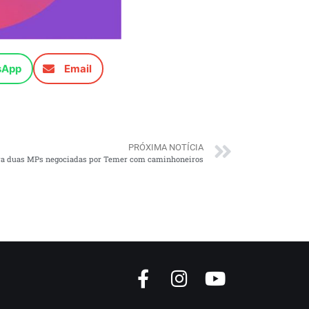
sApp
Email
PRÓXIMA NOTÍCIA
a duas MPs negociadas por Temer com caminhoneiros