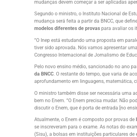
mudanças devem começar a ser aplicadas ape
Segundo o ministro, o Instituto Nacional de Es
mudança será feita a partir da BNCC, que defi
modelos diferentes de provas
para avaliar os 
“O Inep está estudando uma proposta em parale
tiver sido aprovada. Nós vamos apresentar uma 
Congresso Internacional de Jornalismo de Educ
Pelo novo ensino médio, sancionado no ano pas
da BNCC
. O restante do tempo, que varia de ac
aprofundamento em linguagens, matemática, ci
O ministro também disse ser necessária uma a
bem no Enem. “O Enem precisa mudar. Não pode
discutir o Enem, que é porta de entrada [no ensi
Atualmente, o Enem é composto por provas de
se inscreveram para o exame. As notas do exam
(Sisu), a bolsas em instituições particulares 