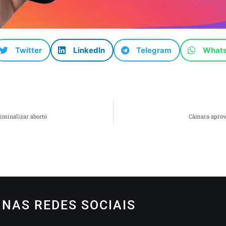
Twitter
LinkedIn
Telegram
What
iminalizar aborto
Câmara aprov
NAS REDES SOCIAIS