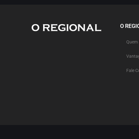
O REGI
Quem
Vanta
Fale 