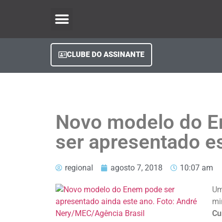
O Regional Play
Quem Somos
Clube do Assinante
Fale Conosco
Minha Conta
CLUBE DO ASSINANTE
Novo modelo do E
ser apresentado e
regional
agosto 7, 2018
10:07 am
Um
mi
Cu