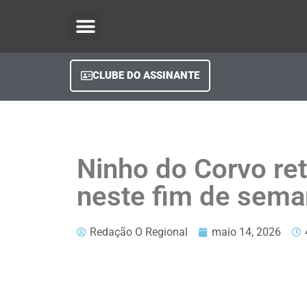
O Regional Play
Quem Somos
Clube do Assinante
Fale Conosco
Minha Conta
CLUBE DO ASSINANTE
Ninho do Corvo re
neste fim de sem
Redação O Regional
maio 14, 2026