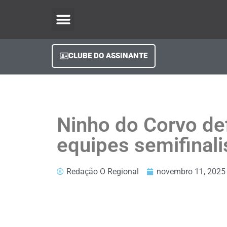
O Regional Play
Quem Somos
Clube do Assinante
Fale Conosco
Minha Conta
CLUBE DO ASSINANTE
Ninho do Corvo de
equipes semifinali
Redação O Regional
novembro 11, 2025