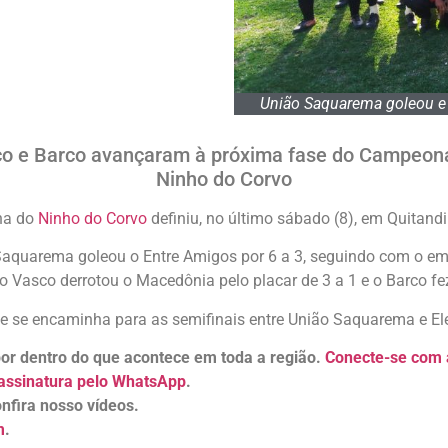
União Saquarema goleou e g
o e Barco avançaram à próxima fase do Campeona
Ninho do Corvo
ha do
Ninho do Corvo
definiu, no último sábado (8), em Quitand
 Saquarema goleou o Entre Amigos por 6 a 3, seguindo com o e
o Vasco derrotou o Macedônia pelo placar de 3 a 1 e o Barco fez
me se encaminha para as semifinais entre União Saquarema e E
 por dentro do que acontece em toda a região.
Conecte-se com a
assinatura pelo WhatsApp
.
nfira nosso vídeos.
m
.