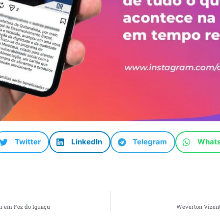
Twitter
LinkedIn
Telegram
What
m em Foz do Iguaçu
Weverton Vizent