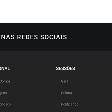
NAS REDES SOCIAIS
ONAL
SESSÕES
 Somos
Geral
gens
Coluna
Conosco
Politicando