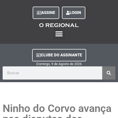
ASSINE
LOGIN
O Regional Play
Quem Somos
Clube do Assinante
Fale Conosco
Minha Conta
CLUBE DO ASSINANTE
Domingo, 9
de
Agosto
de
2026
Ninho do Corvo avança