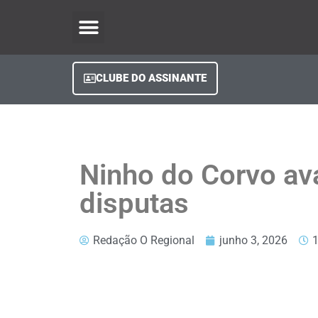
O Regional Play
Quem Somos
Clube do Assinante
Fale Conosco
Minha Conta
CLUBE DO ASSINANTE
Ninho do Corvo av
disputas
Redação O Regional
junho 3, 2026