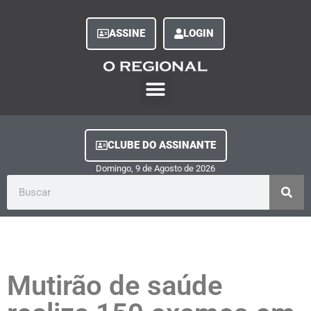
ASSINE
LOGIN
O Regional Play
Quem Somos
Clube do Assinante
Fale Conosco
Minha Conta
CLUBE DO ASSINANTE
Domingo, 9
de
Agosto
de
2026
Mutirão de saúde