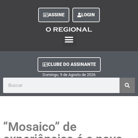
ASSINE
LOGIN
O Regional Play
Quem Somos
Clube do Assinante
Fale Conosco
Minha Conta
CLUBE DO ASSINANTE
Domingo, 9
de
Agosto
de
2026
“Mosaico” de