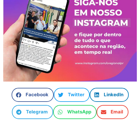
Facebook
Twitter
LinkedIn
Telegram
WhatsApp
Email