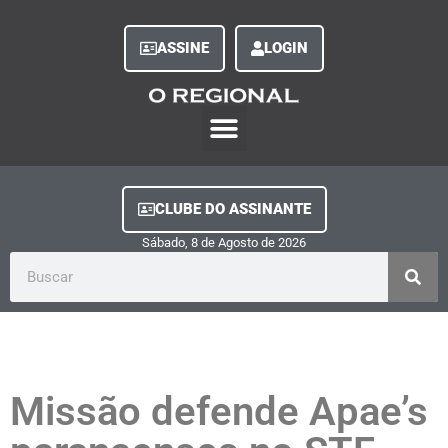
ASSINE
LOGIN
O Regional Play
Quem Somos
Clube do Assinante
Fale Conosco
Minha Conta
CLUBE DO ASSINANTE
Sábado, 8
de
Agosto
de
2026
Missão defende Apae’s