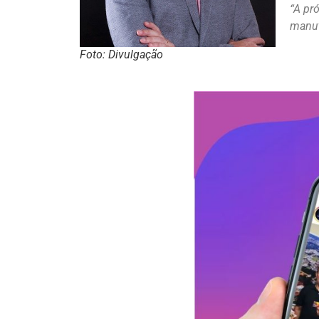
“A pr
manut
Foto: Divulgação