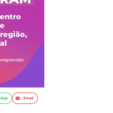
sApp
Email