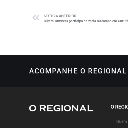
NOTÍCIA ANTERIOR
Bikers-Runners participa de meia maratona em Curiti
ACOMPANHE O REGIONAL 
O REGI
Quem