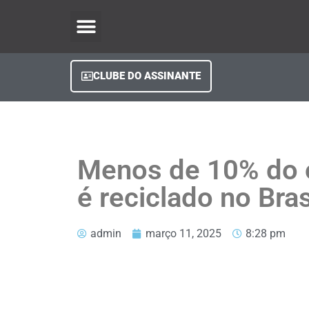
O Regional Play
Quem Somos
Clube do Assinante
Fale Conosco
Minha Conta
CLUBE DO ASSINANTE
Menos de 10% do ó
é reciclado no Bras
admin
março 11, 2025
8:28 pm