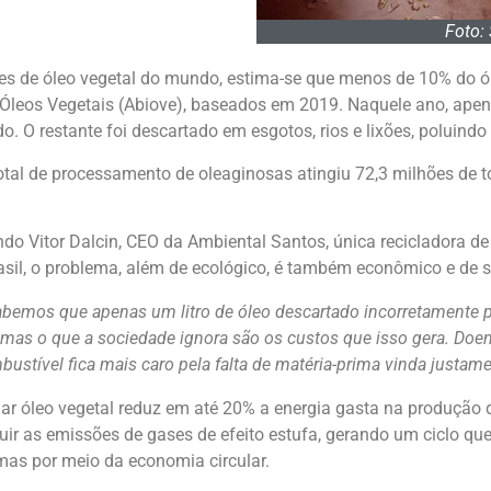
Foto:
res de óleo vegetal do mundo, estima-se que menos de 10% do ó
 Óleos Vegetais (Abiove), baseados em 2019. Naquele ano, apena
. O restante foi descartado em esgotos, rios e lixões, poluind
tal de processamento de oleaginosas atingiu 72,3 milhões de 
do Vitor Dalcin, CEO da Ambiental Santos, única recicladora de
asil, o problema, além de ecológico, é também econômico e de 
abemos que apenas um litro de óleo descartado incorretamente p
 mas o que a sociedade ignora são os custos que isso gera. Do
bustível fica mais caro pela falta de matéria-prima vinda justam
lar óleo vegetal reduz em até 20% a energia gasta na produção 
uir as emissões de gases de efeito estufa, gerando um ciclo q
mas por meio da economia circular.