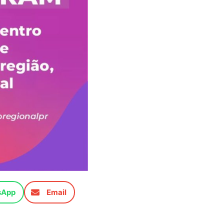
sApp
Email