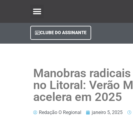
O Regional Play
Quem Somos
Clube do Assinante
Fale Conosco
Minha Conta
CLUBE DO ASSINANTE
Manobras radicais
no Litoral: Verão 
acelera em 2025
Redação O Regional
janeiro 5, 2025