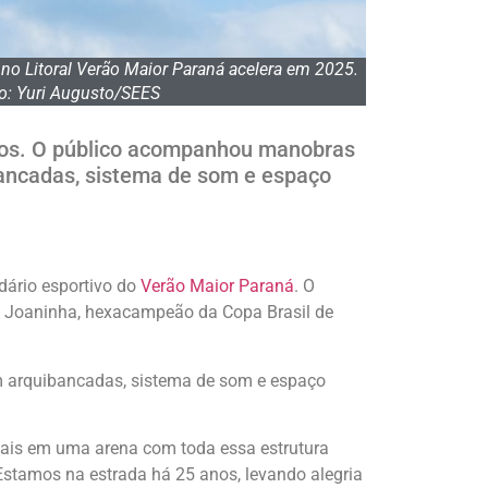
 no Litoral Verão Maior Paraná acelera em 2025.
o: Yuri Augusto/SEES
vos. O público acompanhou manobras
bancadas, sistema de som e espaço
dário esportivo do
Verão Maior Paraná
. O
os Joaninha, hexacampeão da Copa Brasil de
m arquibancadas, sistema de som e espaço
a mais em uma arena com toda essa estrutura
stamos na estrada há 25 anos, levando alegria