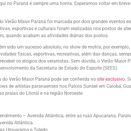
 aqui no Paraná é sempre uma honra. Esperamos voltar em breve
 Verão Maior Paraná foi marcada por dois grandes eventos esp
ivas, esportivas e culturais foram realizadas nos postos de at
ro, quando acabam as atividades diárias dos postos.
o têm sido um sucesso absoluto, no show de motos, por exemplo, 
vidades físicas, esportivas, recreativas, além das danças, semp
receber os elogios dos veranistas. Sem dúvida, o Verão Maior Pa
senvolvimento da Secretaria de Estado do Esporte (SEES).
do Verão Maior Paraná pode ser conferida no
site exclusivo
. 
ows de artistas paranaenses nos Palcos Sunset em Caiobá, Gua
 praias do Litoral e na região Noroeste.
tendimento – Avenida Atlântica, entre as ruas Apucarana, Para
venida Atlântica
ruas Umuarama e Toledo