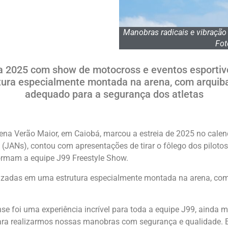
Manobras radicais e vibração
Fot
da 2025 com show de motocross e eventos esporti
utura especialmente montada na arena, com arqui
adequado para a segurança dos atletas
ena Verão Maior, em Caiobá, marcou a estreia de 2025 no calen
a (JANs), contou com apresentações de tirar o fôlego dos pilot
 formam a equipe J99 Freestyle Show.
izadas em uma estrutura especialmente montada na arena, co
ense foi uma experiência incrível para toda a equipe J99, aind
ara realizarmos nossas manobras com segurança e qualidade. E