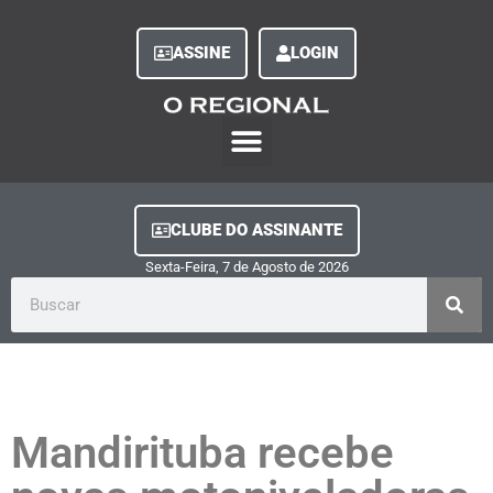
ASSINE
LOGIN
O Regional Play
Quem Somos
Clube do Assinante
Fale Conosco
Minha Conta
CLUBE DO ASSINANTE
Sexta-Feira, 7
de
Agosto
de
2026
Mandirituba recebe