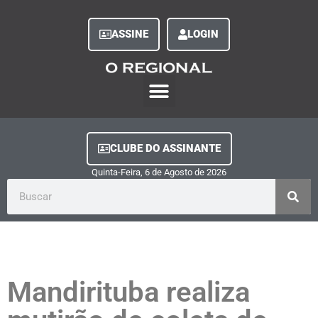
ASSINE
LOGIN
O Regional Play
Quem Somos
Clube do Assinante
Fale Conosco
Minha Conta
CLUBE DO ASSINANTE
Quinta-Feira, 6
de
Agosto
de
2026
Mandirituba realiza