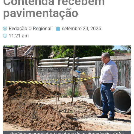
Contenda recebem
pavimentação
Redação O Regional
setembro 23, 2025
11:21 am
Prefeito acompanhou as obras de pavimentação. Foto: