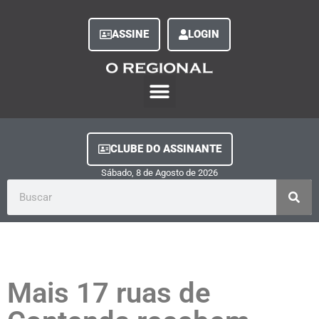
ASSINE
LOGIN
O Regional Play
Quem Somos
Clube do Assinante
Fale Conosco
Minha Conta
CLUBE DO ASSINANTE
Sábado, 8
de
Agosto
de
2026
Mais 17 ruas de