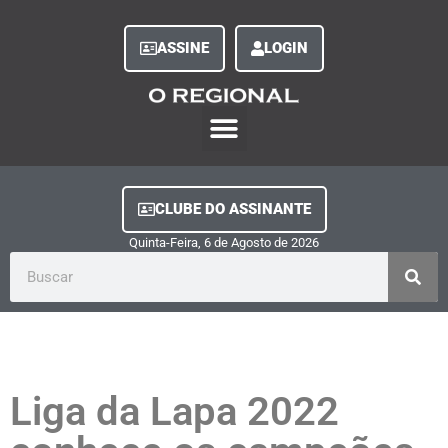
ASSINE
LOGIN
O Regional Play
Quem Somos
Clube do Assinante
Fale Conosco
Minha Conta
CLUBE DO ASSINANTE
Quinta-Feira, 6
de
Agosto
de
2026
Liga da Lapa 2022