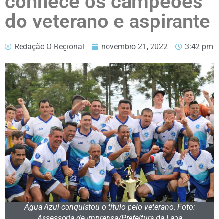
conhece os campeões
do veterano e aspirante
Redação O Regional
novembro 21, 2022
3:42 pm
Água Azul conquistou o título pelo veterano. Foto:
Assessoria de Imprensa/Prefeitura da Lapa