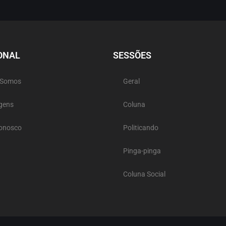
ONAL
SESSÕES
 Somos
Geral
gens
Coluna
Conosco
Politicando
Pinga-pinga
Coluna Social