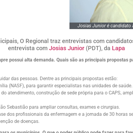
Josias Junior é candidato 
cipais, O Regional traz entrevistas com candidatos
entrevista com
Josias Junior
(PDT), da
Lapa
pre possui alta demanda. Quais são as principais propostas 
idar das pessoas. Dentre as principais propostas estão:
ia (NASF), para garantir especialistas nas unidades de saúde.
o do atendimento, construção de sede própria para o CAPS, amp
ão Sebastião para ampliar consultas, exames e cirurgias.
e dos profissionais da enfermagem e a jornada de 30 horas sem
venção de doenças.
para os municípios. O que o poder público pode fazer para fav