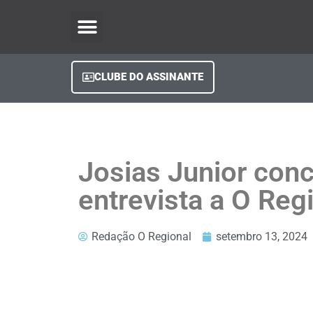
O Regional Play
Quem Somos
Clube do Assinante
Fale Conosco
Minha Conta
CLUBE DO ASSINANTE
Josias Junior con
entrevista a O Reg
Redação O Regional
setembro 13, 2024