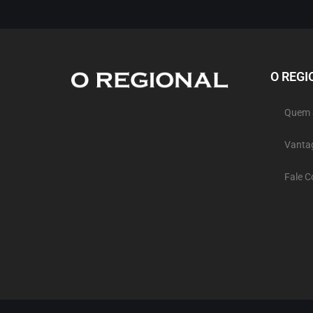
O REGI
Quem
Vanta
Fale 