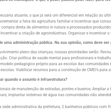
ecuária atuante, o que já será um diferencial em relação às úl
crementar a feira da agricultura familiar e incentivar que cons
 compra direta de alimentos in natura e processados produzido
ncentivar a criação de agroindústrias. Organizar e incentivar o 
de uma administração pública. Na sua opinião, como deve ser 
olvimento pleno das crianças, nossas prioridades serão: Revisar
o. Criar política de saúde mental para profissionais e trabalha
odelo pedagógico próprio para as escolas das comunidades rura
escolas. Viabilizar recursos para a construção de CMEI’s para a
ar quando o assunto é infraestrutura?
egionais de manutenção de estradas, pontes e bueiros; Ampliar a 
ionais; implantar sistemas de água nas comunidades não atendi
a sede administrativa da prefeitura; 2 banheiros públicos com f