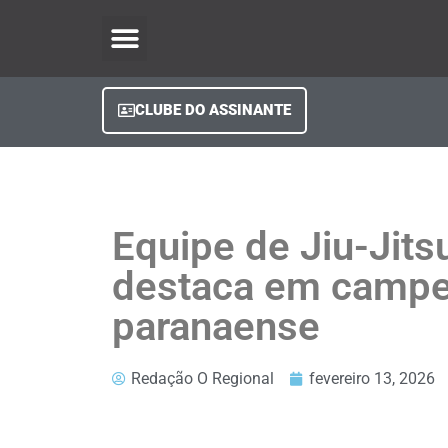
O Regional Play
Quem Somos
Clube do Assinante
Fale Conosco
Minha Conta
CLUBE DO ASSINANTE
Equipe de Jiu-Jits
destaca em camp
paranaense
Redação O Regional
fevereiro 13, 2026