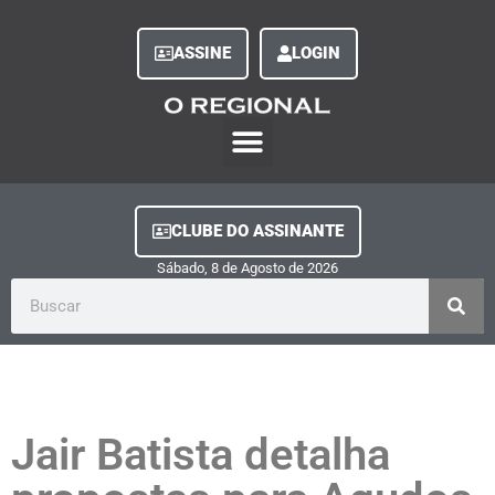
ASSINE
LOGIN
O Regional Play
Quem Somos
Clube do Assinante
Fale Conosco
Minha Conta
CLUBE DO ASSINANTE
Sábado, 8
de
Agosto
de
2026
Jair Batista detalha