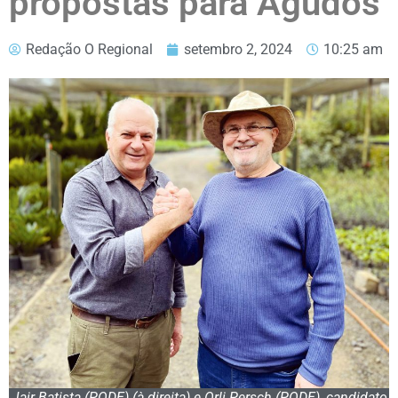
propostas para Agudos
Redação O Regional
setembro 2, 2024
10:25 am
Jair Batista (PODE) (à direita) e Orli Persch (PODE), candidato