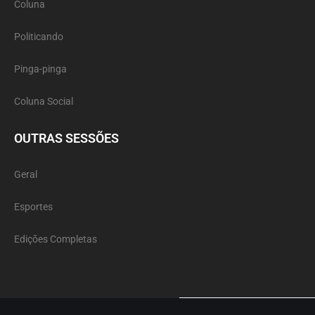
Coluna
Politicando
Pinga-pinga
Coluna Social
OUTRAS SESSÕES
Geral
Esportes
Edições Completas