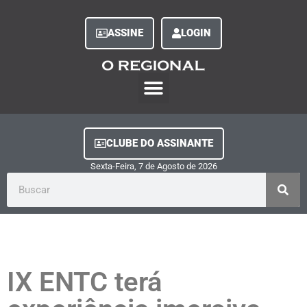
ASSINE
LOGIN
O Regional Play
Quem Somos
Clube do Assinante
Fale Conosco
Minha Conta
CLUBE DO ASSINANTE
Sexta-Feira, 7
de
Agosto
de
2026
IX ENTC terá