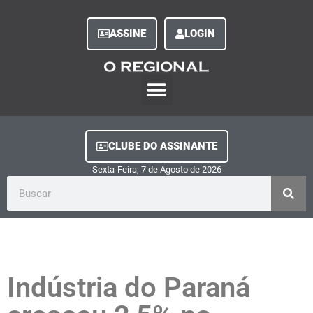
ASSINE
LOGIN
O Regional Play
Quem Somos
Clube do Assinante
Fale Conosco
Minha Conta
CLUBE DO ASSINANTE
Sexta-Feira, 7
de
Agosto
de
2026
Indústria do Paraná