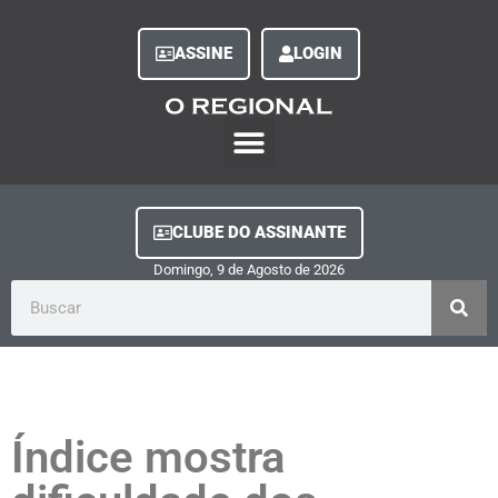
ASSINE
LOGIN
O Regional Play
Quem Somos
Clube do Assinante
Fale Conosco
Minha Conta
CLUBE DO ASSINANTE
Domingo, 9
de
Agosto
de
2026
Índice mostra