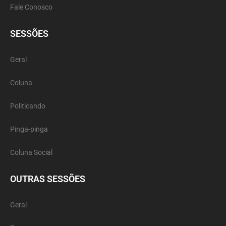
Fale Conosco
SESSÕES
Geral
Coluna
Politicando
Pinga-pinga
Coluna Social
OUTRAS SESSÕES
Geral