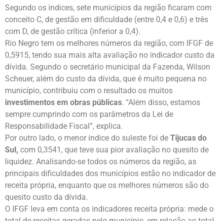
Segundo os índices, sete municípios da região ficaram com
conceito C, de gestão em dificuldade (entre 0,4 e 0,6) e três
com D, de gestão crítica (inferior a 0,4).
Rio Negro tem os melhores números da região, com IFGF de
0,5915, tendo sua mais alta avaliação no indicador custo da
dívida. Segundo o secretário municipal da Fazenda, Wilson
Scheuer, além do custo da dívida, que é muito pequena no
município, contribuiu com o resultado os muitos
investimentos em obras públicas
. “Além disso, estamos
sempre cumprindo com os parâmetros da Lei de
Responsabilidade Fiscal”, explica.
Por outro lado, o menor índice do suleste foi de
Tijucas do
Sul,
com 0,3541, que teve sua pior avaliação no quesito de
liquidez. Analisando-se todos os números da região, as
principais dificuldades dos municípios estão no indicador de
receita própria, enquanto que os melhores números são do
quesito custo da dívida.
O IFGF leva em conta os indicadores receita própria: mede o
total de receitas geradas pelo município, em relação ao total