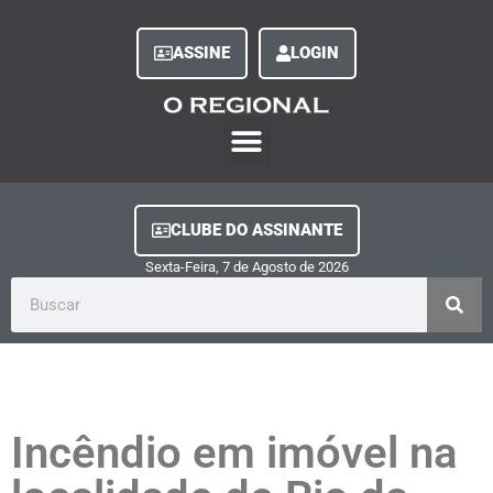
ASSINE
LOGIN
O Regional Play
Quem Somos
Clube do Assinante
Fale Conosco
Minha Conta
CLUBE DO ASSINANTE
Sexta-Feira, 7
de
Agosto
de
2026
Incêndio em imóvel na