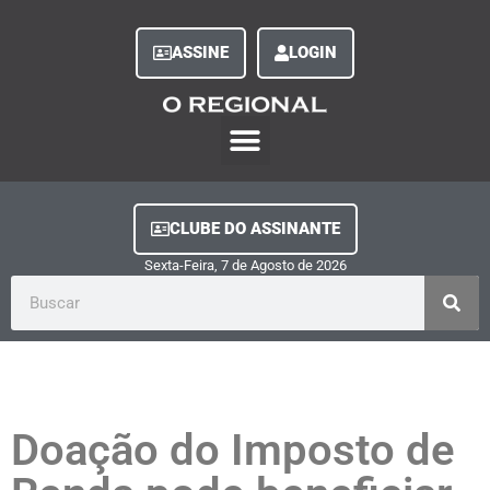
ASSINE
LOGIN
O Regional Play
Quem Somos
Clube do Assinante
Fale Conosco
Minha Conta
CLUBE DO ASSINANTE
Sexta-Feira, 7
de
Agosto
de
2026
Doação do Imposto de