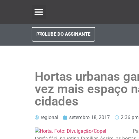
O Regional Play
Quem Somos
Clube do Assinante
Fale Conosco
Minha Conta
CLUBE DO ASSINANTE
Hortas urbanas g
vez mais espaço n
cidades
regional
setembro 18, 2017
2:36 pm
Pa
tarefa fácil na rotina familiar. Assim, as hor