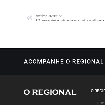
NOTÍCIA ANTERIOR
PIB cresceu 0,6% no trimestre encerrado em julho, mos
ACOMPANHE O REGIONAL 
O REGI
Quem