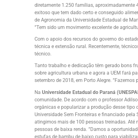
diretamente 1.250 famílias, aproximadamente 4 
exitoso que tem dado certo e conseguido alimen
de Agronomia da Universidade Estadual de Mari
“Tem sido um movimento excelente de agricultu
Com o apoio dos recursos do governo do estado
técnica e extensão rural. Recentemente, técni
técnico.
Tanto trabalho e dedicação têm gerado bons fru
sobre agricultura urbana e agora a UEM fará pa
setembro de 2018, em Porto Alegre. “Fazemos 
Na
Universidade Estadual do Paraná (UNESPA
comunidade. De acordo com o professor Adilson 
orgânicas e popularizar a produção desse tipo
Universidade Sem Fronteiras e financiado pela S
atingimos mais de 100 pessoas treinadas. Até m
pessoas de baixa renda. “Damos a oportunidade
estufas de bambu de baixo custo para viabiliz