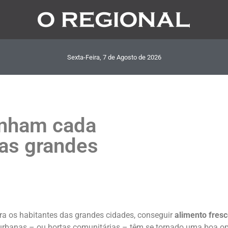
Sexta-Feira, 7
de
Agosto
de
2026
anham cada
as grandes
ra os habitantes das grandes cidades, conseguir
alimento fresc
tas urbanas – ou hortas comunitárias – têm se tornado uma boa 