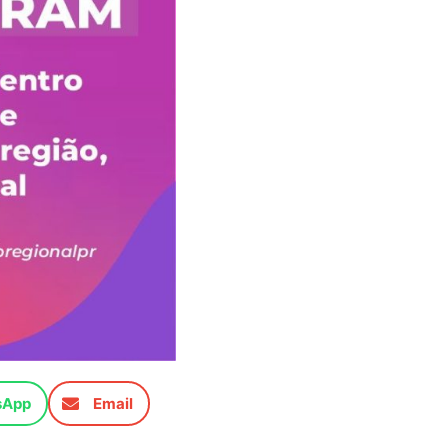
sApp
Email