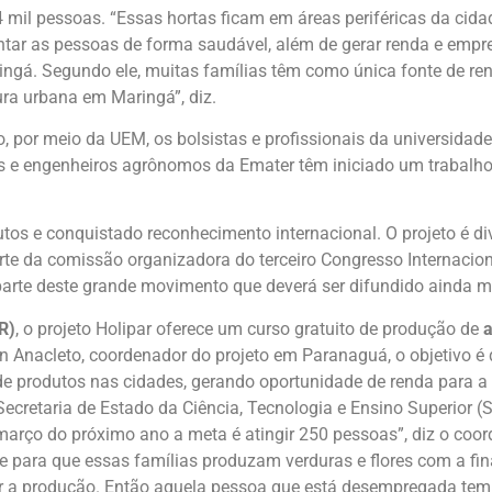
mil pessoas. “Essas hortas ficam em áreas periféricas da cida
tar as pessoas de forma saudável, além de gerar renda e empre
ngá. Segundo ele, muitas famílias têm como única fonte de ren
ra urbana em Maringá”, diz.
, por meio da UEM, os bolsistas e profissionais da universidad
cos e engenheiros agrônomos da Emater têm iniciado um trabalh
tos e conquistado reconhecimento internacional. O projeto é d
rte da comissão organizadora do terceiro Congresso Internacion
parte deste grande movimento que deverá ser difundido ainda 
R)
, o projeto Holipar oferece um curso gratuito de produção de
a
Anacleto, coordenador do projeto em Paranaguá, o objetivo é d
 de produtos nas cidades, gerando oportunidade de renda para 
ecretaria de Estado da Ciência, Tecnologia e Ensino Superior (
arço do próximo ano a meta é atingir 250 pessoas”, diz o coord
 para que essas famílias produzam verduras e flores com a fin
ar a produção. Então aquela pessoa que está desempregada tem