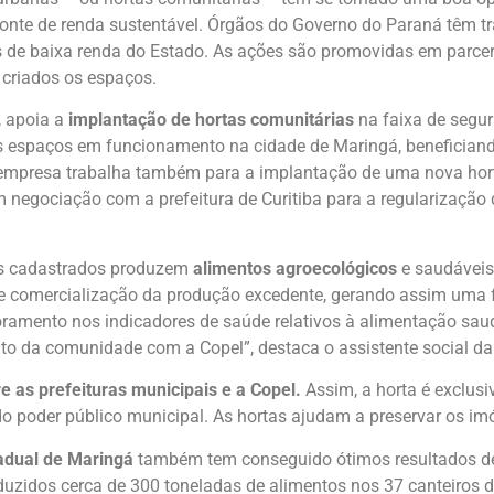
nte de renda sustentável. Órgãos do Governo do Paraná têm tra
s de baixa renda do Estado. As ações são promovidas em parcer
 criados os espaços.
, apoia a
implantação de hortas comunitárias
na faixa de segur
s espaços em funcionamento na cidade de Maringá, beneficiand
 empresa trabalha também para a implantação de uma nova hort
em negociação com a prefeitura de Curitiba para a regularização 
es cadastrados produzem
alimentos agroecológicos
e saudáveis
de comercialização da produção excedente, gerando assim uma f
amento nos indicadores de saúde relativos à alimentação saud
nto da comunidade com a Copel”, destaca o assistente social d
re as prefeituras municipais e a Copel.
Assim, a horta é exclus
poder público municipal. As hortas ajudam a preservar os imóv
adual de Maringá
também tem conseguido ótimos resultados des
uzidos cerca de 300 toneladas de alimentos nos 37 canteiros d