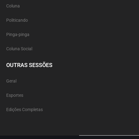
Coluna
Politicando
Pinga-pinga
Coluna Social
OUTRAS SESSÕES
Geral
Esportes
Edições Completas