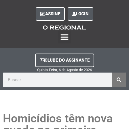
ASSINE
LOGIN
O Regional Play
Quem Somos
Clube do Assinante
Fale Conosco
Minha Conta
CLUBE DO ASSINANTE
Quinta-Feira, 6
de
Agosto
de
2026
Homicídios têm nova