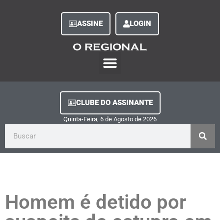
ASSINE
LOGIN
O Regional Play
Quem Somos
Clube do Assinante
Fale Conosco
Minha Conta
CLUBE DO ASSINANTE
Quinta-Feira, 6
de
Agosto
de
2026
Homem é detido por