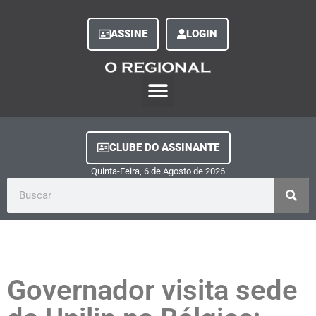
ASSINE
LOGIN
O Regional Play
Quem Somos
Clube do Assinante
Fale Conosco
Minha Conta
CLUBE DO ASSINANTE
Quinta-Feira, 6
de
Agosto
de
2026
Governador visita sede