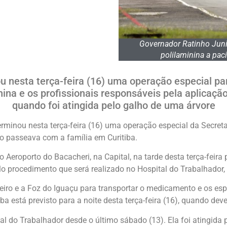
Governador Ratinho Junio
polilaminina a pac
 nesta terça-feira (16) uma operação especial par
na e os profissionais responsáveis pela aplicaçã
quando foi atingida pelo galho de uma árvore
rminou nesta terça-feira (16) uma operação especial da Secreta
o passeava com a família em Curitiba.
o Aeroporto do Bacacheri, na Capital, na tarde desta terça-feir
lo procedimento que será realizado no Hospital do Trabalhador, 
iro e a Foz do Iguaçu para transportar o medicamento e os esp
 está previsto para a noite desta terça-feira (16), quando deve
al do Trabalhador desde o último sábado (13). Ela foi atingida