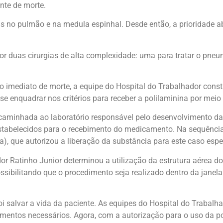
nte de morte.
s no pulmão e na medula espinhal. Desde então, a prioridade ab
r duas cirurgias de alta complexidade: uma para tratar o pneu
co imediato de morte, a equipe do Hospital do Trabalhador con
 se enquadrar nos critérios para receber a polilaminina por me
aminhada ao laboratório responsável pelo desenvolvimento da te
estabelecidos para o recebimento do medicamento. Na sequência,
a), que autorizou a liberação da substância para este caso espec
r Ratinho Junior determinou a utilização da estrutura aérea do 
ossibilitando que o procedimento seja realizado dentro da jane
i salvar a vida da paciente. As equipes do Hospital do Trabalh
cedimentos necessários. Agora, com a autorização para o uso da 