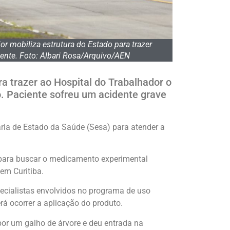
r mobiliza estrutura do Estado para trazer
iente. Foto: Albari Rosa/Arquivo/AEN
a trazer ao Hospital do Trabalhador o
o. Paciente sofreu um acidente grave
ria de Estado da Saúde (Sesa) para atender a
a para buscar o medicamento experimental
em Curitiba.
ecialistas envolvidos no programa de uso
rá ocorrer a aplicação do produto.
 por um galho de árvore e deu entrada na