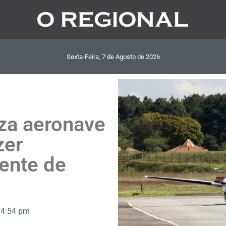
Sexta-Feira, 7
de
Agosto
de
2026
za aeronave
zer
iente de
4:54 pm