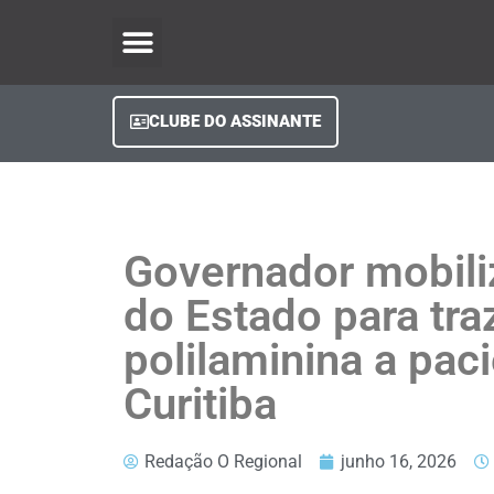
O Regional Play
Quem Somos
Clube do Assinante
Fale Conosco
Minha Conta
CLUBE DO ASSINANTE
Governador mobili
do Estado para tra
polilaminina a pac
Curitiba
Redação O Regional
junho 16, 2026