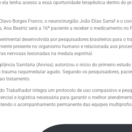
ue ela tenha acesso a essa oportunidade terapêutica dentro do p
lavo Borges Franco, o neurocirurgião João Elias Sarraf e o c
 Ana Beatriz será a 16ª paciente a receber o medicamento no P
perimental desenvolvida por pesquisadores brasileiros para o 
ralmente presente no organismo humano e relacionada aos proce
uras nervosas lesionadas na medula espinhal.
ilância Sanitária (Anvisa) autorizou o início do primeiro estu
 trauma raquimedular agudo. Segundo os pesquisadores, pacien
 ao tratamento.
 do Trabalhador integra um protocolo de uso compassivo e pes
istencial e logística necessária para garantir o melhor atendime
antendo o acompanhamento permanente das equipes multiprofis