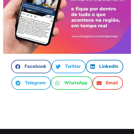
Facebook
Twitter
LinkedIn
Telegram
WhatsApp
Email