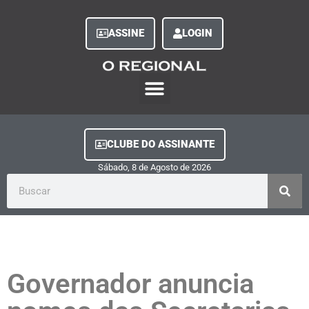
ASSINE
LOGIN
O Regional Play
Quem Somos
Clube do Assinante
Fale Conosco
Minha Conta
CLUBE DO ASSINANTE
Sábado, 8
de
Agosto
de
2026
Governador anuncia