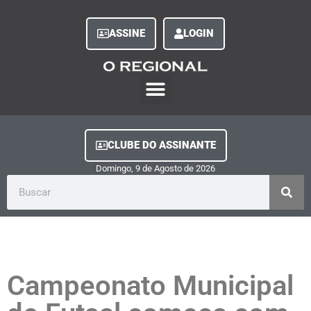
ASSINE
LOGIN
O Regional Play
Quem Somos
Clube do Assinante
Fale Conosco
Minha Conta
CLUBE DO ASSINANTE
Domingo, 9
de
Agosto
de
2026
Campeonato Municipal