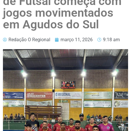
de Futsal começa com
jogos movimentados
em Agudos do Sul
Redação O Regional
março 11, 2026
9:18 am