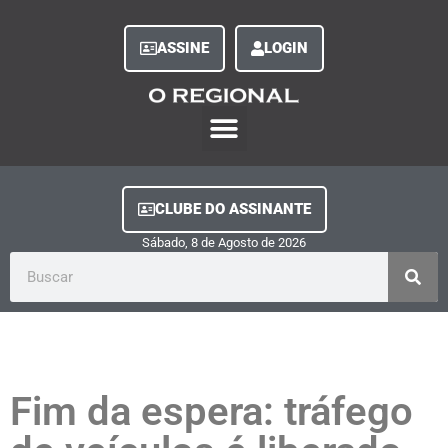
ASSINE
LOGIN
O Regional Play
Quem Somos
Clube do Assinante
Fale Conosco
Minha Conta
CLUBE DO ASSINANTE
Sábado, 8
de
Agosto
de
2026
Fim da espera: tráfego