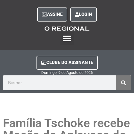
ASSINE
LOGIN
O Regional Play
Quem Somos
Clube do Assinante
Fale Conosco
Minha Conta
CLUBE DO ASSINANTE
Domingo, 9
de
Agosto
de
2026
Família Tschoke recebe