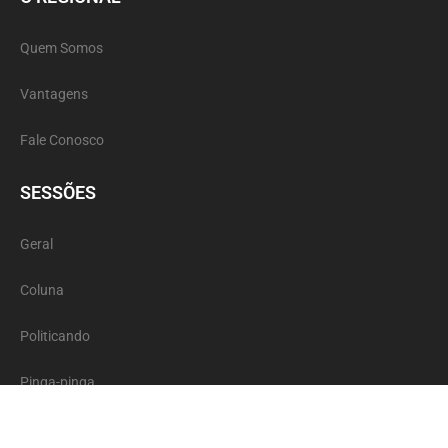
Quem Somos
Vantagens
Fale Conosco
SESSÕES
Geral
Coluna
Politicando
Pinga-pinga
Coluna Social