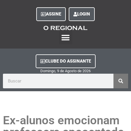
ASSINE
LOGIN
O Regional Play
Quem Somos
Clube do Assinante
Fale Conosco
Minha Conta
CLUBE DO ASSINANTE
Domingo, 9
de
Agosto
de
2026
Ex-alunos emocionam