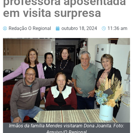
professora aposentada
em visita surpresa
Redação O Regional
outubro 18, 2024
11:36 am
Irmãos da família Mendes visitaram Dona Joanita. Foto:
Arquivo/O Regional