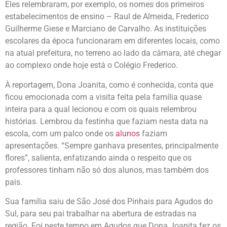
Eles relembraram, por exemplo, os nomes dos primeiros
estabelecimentos de ensino – Raul de Almeida, Frederico
Guilherme Giese e Marciano de Carvalho. As instituições
escolares da época funcionaram em diferentes locais, como
na atual prefeitura, no terreno ao lado da câmara, até chegar
ao complexo onde hoje está o Colégio Frederico.
À reportagem, Dona Joanita, como é conhecida, conta que
ficou emocionada com a visita feita pela família quase
inteira para a qual lecionou e com os quais relembrou
histórias. Lembrou da festinha que faziam nesta data na
escola, com um palco onde os
alunos
faziam
apresentações. “Sempre ganhava presentes, principalmente
flores”, salienta, enfatizando ainda o respeito que os
professores tinham não só dos alunos, mas também dos
pais.
Sua família saiu de São José dos Pinhais para Agudos do
Sul, para seu pai trabalhar na abertura de estradas na
região. Foi neste tempo em Agudos que Dona Joanita fez os