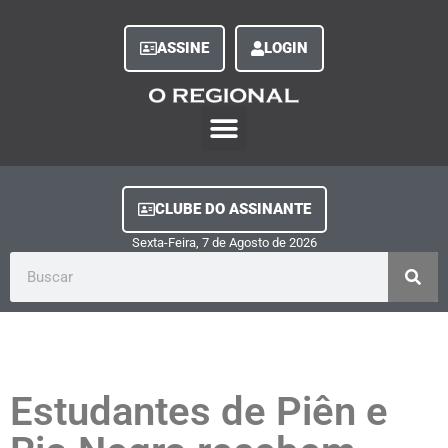
ASSINE
LOGIN
O Regional Play
Quem Somos
Clube do Assinante
Fale Conosco
Minha Conta
CLUBE DO ASSINANTE
Sexta-Feira, 7
de
Agosto
de
2026
Estudantes de Piên e