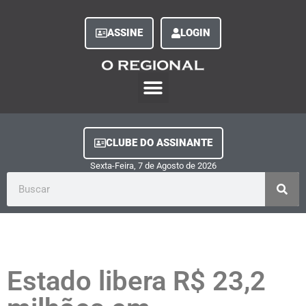
ASSINE
LOGIN
O Regional Play
Quem Somos
Clube do Assinante
Fale Conosco
Minha Conta
CLUBE DO ASSINANTE
Sexta-Feira, 7
de
Agosto
de
2026
Estado libera R$ 23,2