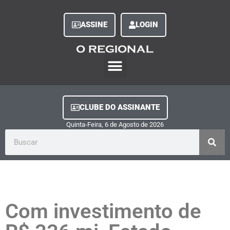
ASSINE
LOGIN
O Regional Play
Quem Somos
Clube do Assinante
Fale Conosco
Minha Conta
CLUBE DO ASSINANTE
Quinta-Feira, 6
de
Agosto
de
2026
Com investimento de