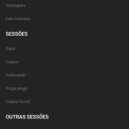
Vantagens
Fale Conosco
SESSÕES
Geral
Coluna
Politicando
Pinga-pinga
Coluna Social
OUTRAS SESSÕES