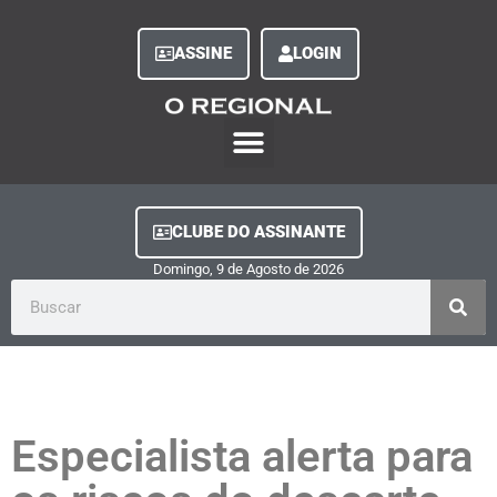
ASSINE
LOGIN
O Regional Play
Quem Somos
Clube do Assinante
Fale Conosco
Minha Conta
CLUBE DO ASSINANTE
Domingo, 9
de
Agosto
de
2026
Especialista alerta para