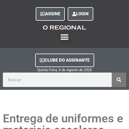
ASSINE
LOGIN
O Regional Play
Quem Somos
Clube do Assinante
Fale Conosco
Minha Conta
CLUBE DO ASSINANTE
Quinta-Feira, 6
de
Agosto
de
2026
Entrega de uniformes e