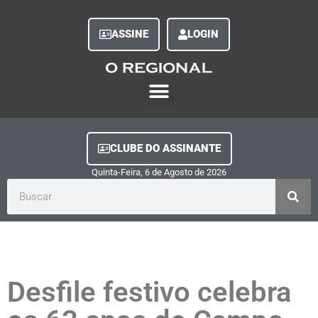
ASSINE
LOGIN
O Regional Play
Quem Somos
Clube do Assinante
Fale Conosco
Minha Conta
CLUBE DO ASSINANTE
Quinta-Feira, 6
de
Agosto
de
2026
Desfile festivo celebra