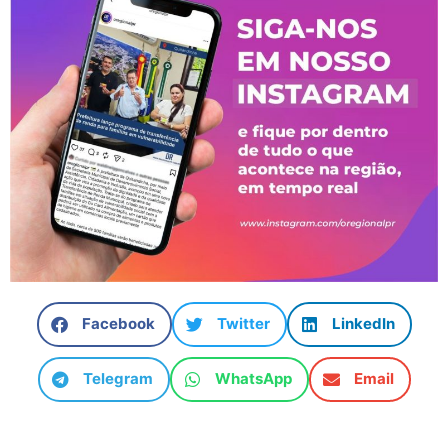
Facebook
Twitter
LinkedIn
Telegram
WhatsApp
Email