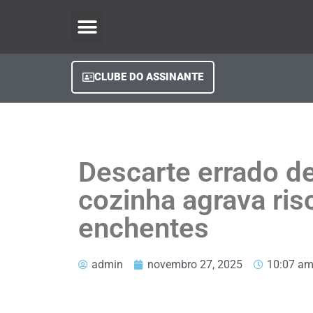
O Regional Play
Quem Somos
Clube do Assinante
Fale Conosco
Minha Conta
CLUBE DO ASSINANTE
Descarte errado de
cozinha agrava ris
enchentes
admin
novembro 27, 2025
10:07 a