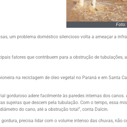
Foto:
as, um problema doméstico silencioso volta a ameaçar a infraes
cipais fatores que contribuem para a obstrução de tubulações,
, pioneira na reciclagem de óleo vegetal no Paraná e em Santa 
al gorduroso adere facilmente às paredes internas dos canos. Al
utras sujeiras que descem pela tubulação. Com o tempo, essa mi
iâmetro do cano, até a obstrução total”, conta Dalcin.
gordura, precisa lidar com o volume intenso das chuvas, não c