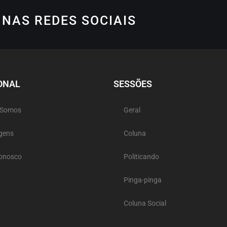
NAS REDES SOCIAIS
ONAL
SESSÕES
 Somos
Geral
gens
Coluna
Conosco
Politicando
Pinga-pinga
Coluna Social