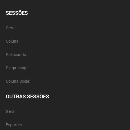
SESSÕES
Geral
Coluna
Politicando
Pinga-pinga
Coluna Social
OUTRAS SESSÕES
Geral
Esportes