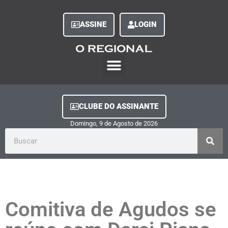
ASSINE
LOGIN
O Regional Play
Quem Somos
Clube do Assinante
Fale Conosco
Minha Conta
CLUBE DO ASSINANTE
Domingo, 9
de
Agosto
de
2026
Comitiva de Agudos se