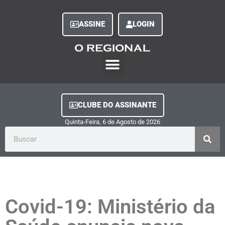
ASSINE
LOGIN
O Regional Play
Quem Somos
Clube do Assinante
Fale Conosco
Minha Conta
CLUBE DO ASSINANTE
Quinta-Feira, 6
de
Agosto
de
2026
Covid-19: Ministério da