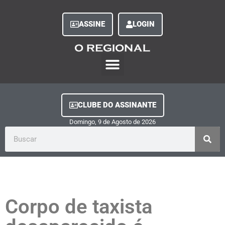
ASSINE
LOGIN
O Regional Play
Quem Somos
Clube do Assinante
Fale Conosco
Minha Conta
CLUBE DO ASSINANTE
Domingo, 9
de
Agosto
de
2026
Corpo de taxista