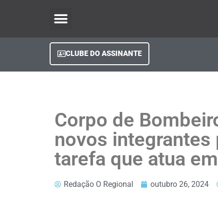
O Regional Play
Quem Somos
Clube do Assinante
Fale Conosco
Minha Conta
CLUBE DO ASSINANTE
Corpo de Bombeir
novos integrantes 
tarefa que atua e
Redação O Regional
outubro 26, 2024