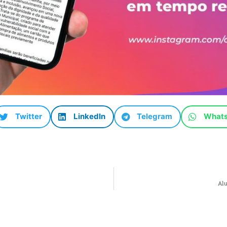
Twitter
LinkedIn
Telegram
What
Alu