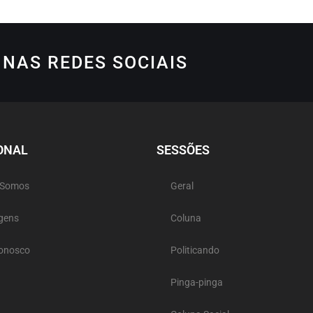
NAS REDES SOCIAIS
ONAL
SESSÕES
 Somos
Geral
gens
Coluna
Conosco
Politicando
Pinga-pinga