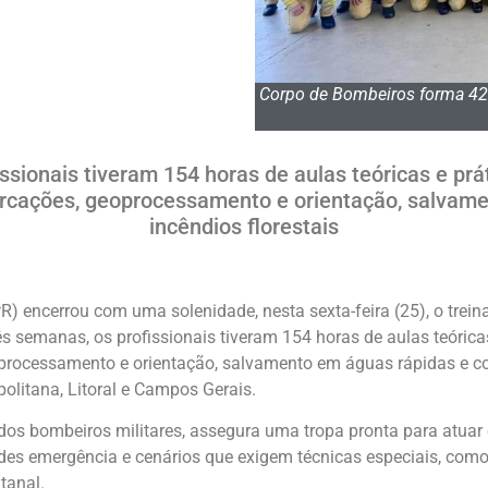
Corpo de Bombeiros forma 42 
ssionais tiveram 154 horas de aulas teóricas e prá
rcações, geoprocessamento e orientação, salvame
incêndios florestais
) encerrou com uma solenidade, nesta sexta-feira (25), o trein
s semanas, os profissionais tiveram 154 horas de aulas teóricas
processamento e orientação, salvamento em águas rápidas e 
politana, Litoral e Campos Gerais.
dos bombeiros militares, assegura uma tropa pronta para atuar
andes emergência e cenários que exigem técnicas especiais, co
tanal.