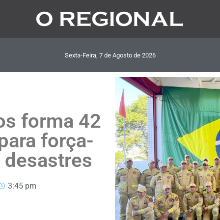
Sexta-Feira, 7
de
Agosto
de
2026
os forma 42
para força-
m desastres
3:45 pm