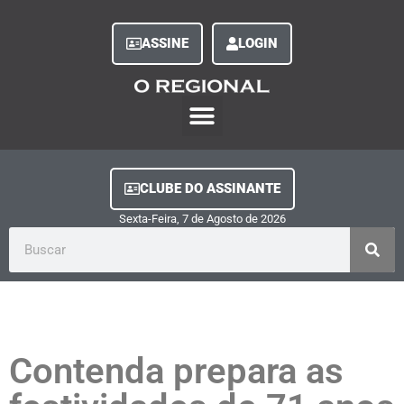
ASSINE
LOGIN
O Regional Play
Quem Somos
Clube do Assinante
Fale Conosco
Minha Conta
CLUBE DO ASSINANTE
Sexta-Feira, 7
de
Agosto
de
2026
Contenda prepara as