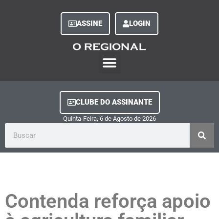
ASSINE
LOGIN
O Regional Play
Quem Somos
Clube do Assinante
Fale Conosco
Minha Conta
CLUBE DO ASSINANTE
Quinta-Feira, 6
de
Agosto
de
2026
Contenda reforça apoio