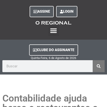
ASSINE
LOGIN
O Regional Play
Quem Somos
Clube do Assinante
Fale Conosco
Minha Conta
CLUBE DO ASSINANTE
Quinta-Feira, 6
de
Agosto
de
2026
Contabilidade ajuda